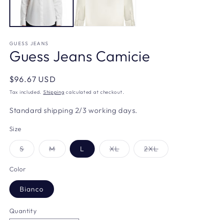
GUESS JEANS
Guess Jeans Camicie
Regular
$96.67 USD
price
Tax included.
Shipping
calculated at checkout.
Standard shipping 2/3 working days.
Size
Variant
Variant
Variant
Variant
S
M
L
XL
2XL
sold
sold
sold
sold
out
out
out
out
or
or
or
or
Color
unavailable
unavailable
unavailable
unavailable
Bianco
Quantity