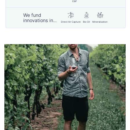
car
We fund
innovations in...
Direct Air Capture
Bio Oil
Mineralization