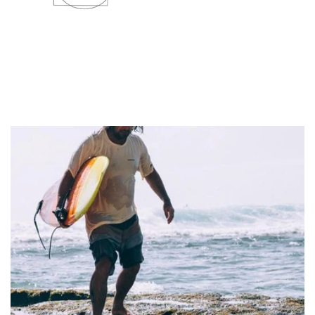
Mem39
Love Moschino