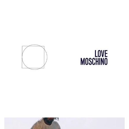
Gaelle
Guess
Mem39
Love Moschino