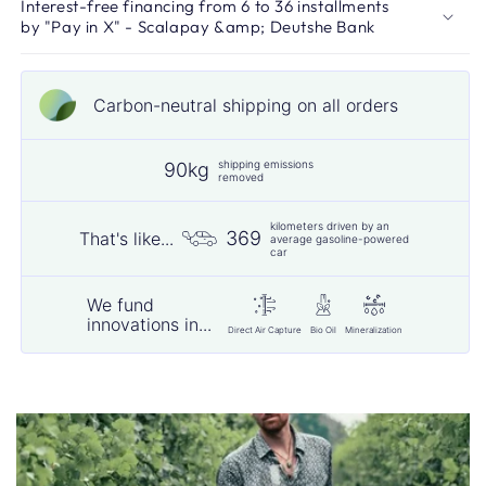
Interest-free financing from 6 to 36 installments
by "Pay in X" - Scalapay &amp; Deutshe Bank
Carbon-neutral shipping on all orders
shipping emissions
90kg
removed
kilometers driven by an
369
That's like...
average gasoline-powered
car
We fund
innovations in...
Direct Air Capture
Bio Oil
Mineralization