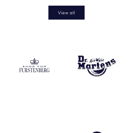
View all
Egon Von Fustenberg
Dr Martens