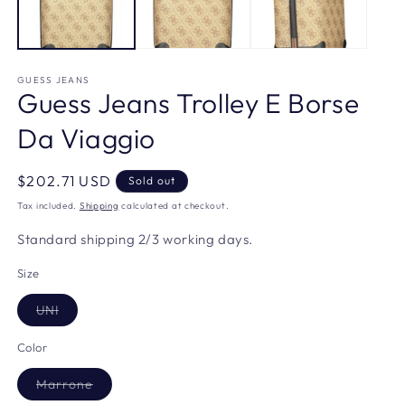
GUESS JEANS
Guess Jeans Trolley E Borse
Da Viaggio
Regular
$202.71 USD
Sold out
price
Tax included.
Shipping
calculated at checkout.
Standard shipping 2/3 working days.
Size
Variant
UNI
sold
out
or
Color
unavailable
Variant
Marrone
sold