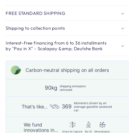
FREE STANDARD SHIPPING
Shipping to collection points
Interest-free financing from 6 to 36 installments
by "Pay in X" - Scalapay &amp; Deutshe Bank
Carbon-neutral shipping on all orders
shipping emissions
90kg
removed
kilometers driven by an
369
That's like...
average gasoline-powered
car
We fund
innovations in...
Direct Air Capture
Bio Oil
Mineralization