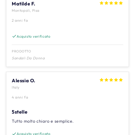
Matilde F.
Montopoli, Pisa
2 anni fa
Acquisto verificato
PRODOTTO
Sandali Da Donna
Alessia O.
Italy
4 anni fa
5stelle
Tutto molto chiaro e semplice.
Acquisto verificato