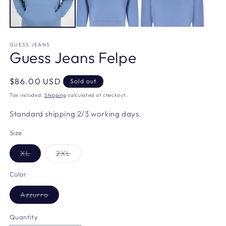
GUESS JEANS
Guess Jeans Felpe
Regular
$86.00 USD
Sold out
price
Tax included.
Shipping
calculated at checkout.
Standard shipping 2/3 working days.
Size
Variant
Variant
XL
2XL
sold
sold
out
out
or
or
Color
unavailable
unavailable
Variant
Azzurro
sold
out
or
Quantity
unavailable