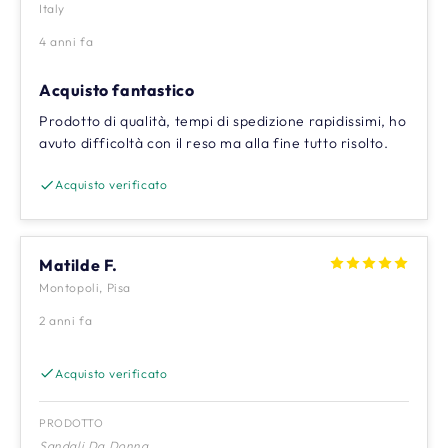
Italy
4 anni fa
Acquisto fantastico
Prodotto di qualità, tempi di spedizione rapidissimi, ho
avuto difficoltà con il reso ma alla fine tutto risolto.
Acquisto verificato
Matilde F.
Montopoli, Pisa
2 anni fa
Acquisto verificato
PRODOTTO
Sandali Da Donna