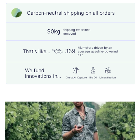
Carbon-neutral shipping on all orders
shipping emissions
90kg
removed
kilometers driven by an
369
That's like...
average gasoline-powered
car
We fund
innovations in...
Direct Air Capture
Bio Oil
Mineralization