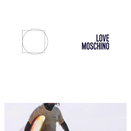
Gaelle
Guess
Mem39
Love Moschino