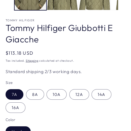
TOMMY HILFIGER
Tommy Hilfiger Giubbotti E
Giacche
Regular
$113.18 USD
price
Tax included.
Shipping
calculated at checkout.
Standard shipping 2/3 working days.
Size
7A
8A
10A
12A
14A
16A
Color