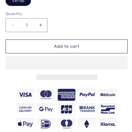
Verde
Quantity
Decrease
Increase
quantity
quantity
for
for
Tommy
Tommy
Add to cart
Hilfiger
Hilfiger
Giubbotti
Giubbotti
E
E
Giacche
Giacche