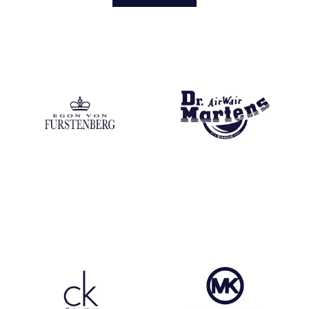
Egon Von Fustenberg
Dr Martens