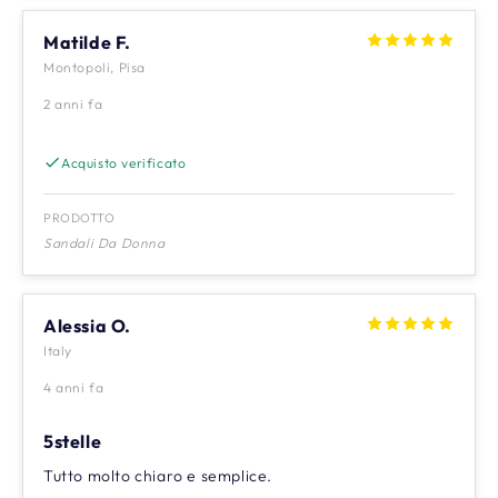
Matilde F.
Montopoli, Pisa
2 anni fa
Acquisto verificato
PRODOTTO
Sandali Da Donna
Alessia O.
Italy
4 anni fa
5stelle
Tutto molto chiaro e semplice.