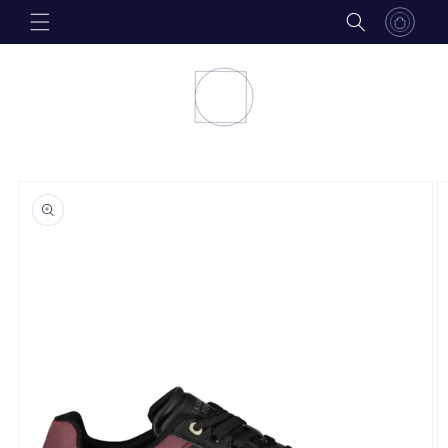
Skip to
content
Skip to
product
information