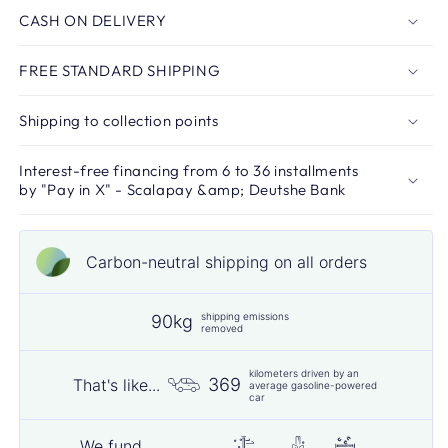
CASH ON DELIVERY
FREE STANDARD SHIPPING
Shipping to collection points
Interest-free financing from 6 to 36 installments
by "Pay in X" - Scalapay &amp; Deutshe Bank
Carbon-neutral shipping on all orders
shipping emissions
90kg
removed
kilometers driven by an
369
That's like...
average gasoline-powered
car
We fund