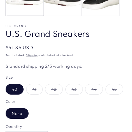
U.S. GRAND
U.S. Grand Sneakers
Regular
$51.86 USD
price
Tax included.
Shipping
calculated at checkout.
Standard shipping 2/3 working days.
Size
Variant
Variant
Variant
Variant
Varian
40
41
42
43
44
45
sold
sold
sold
sold
sold
out
out
out
out
out
or
or
or
or
or
Color
unavailable
unavailable
unavailable
unavailable
unavai
Nero
Quantity