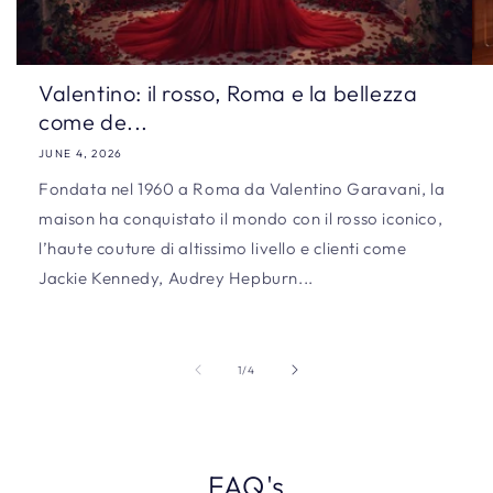
Valentino: il rosso, Roma e la bellezza
come de...
JUNE 4, 2026
Fondata nel 1960 a Roma da Valentino Garavani, la
maison ha conquistato il mondo con il rosso iconico,
l’haute couture di altissimo livello e clienti come
Jackie Kennedy, Audrey Hepburn...
of
1
/
4
FAQ's