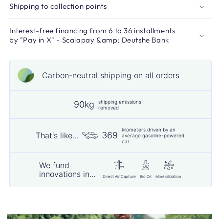
Shipping to collection points
Interest-free financing from 6 to 36 installments
by "Pay in X" - Scalapay &amp; Deutshe Bank
Carbon-neutral shipping on all orders
shipping emissions
90kg
removed
kilometers driven by an
369
That's like...
average gasoline-powered
car
We fund
innovations in...
Direct Air Capture
Bio Oil
Mineralization