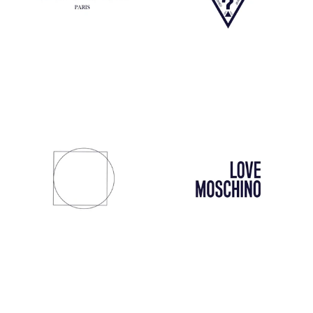
Gaelle
Guess
Mem39
Love Moschino