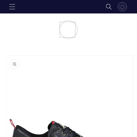
Skip to
content
Skip to
product
information