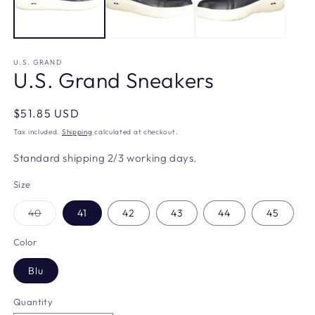
U.S. GRAND
U.S. Grand Sneakers
Regular
$51.85 USD
price
Tax included.
Shipping
calculated at checkout.
Standard shipping 2/3 working days.
Size
Variant
40
41
42
43
44
45
sold
out
or
Color
unavailable
Blu
Quantity