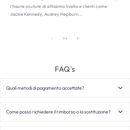
l’haute couture di altissimo livello e clienti come
Jackie Kennedy, Audrey Hepburn...
of
1
/
4
FAQ's
Quali metodi di pagamento accettate?
Accettiamo carte di credito e debito (VISA, Mastercard,
American Express, Maestro), wallet digitali (Apple Pay,
Come posso richiedere il rimborso o la sostituzione?
Google Pay, PayPal, Satispay), pagamenti rateali
(Scalapay, Klarna), bonifico bancario e pagamento alla
Hai diritto di recesso entro 14 giorni dalla ricezione. Invia