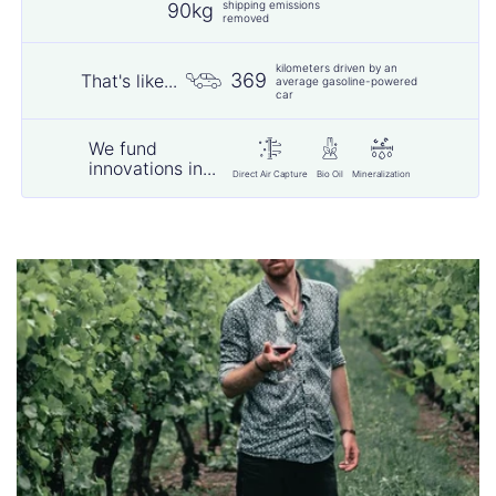
shipping emissions
90kg
removed
kilometers driven by an
369
That's like...
average gasoline-powered
car
We fund
innovations in...
Direct Air Capture
Bio Oil
Mineralization