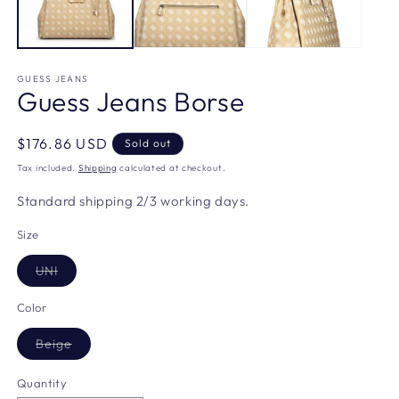
GUESS JEANS
Guess Jeans Borse
Regular
$176.86 USD
Sold out
price
Tax included.
Shipping
calculated at checkout.
Standard shipping 2/3 working days.
Size
Variant
UNI
sold
out
or
Color
unavailable
Variant
Beige
sold
out
or
Quantity
unavailable