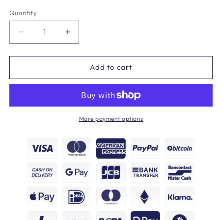
Quantity
Decrease
Increase
quantity
quantity
for
for
Tommy
Tommy
Add to cart
Hilfiger
Hilfiger
Sneakers
Sneakers
More payment options