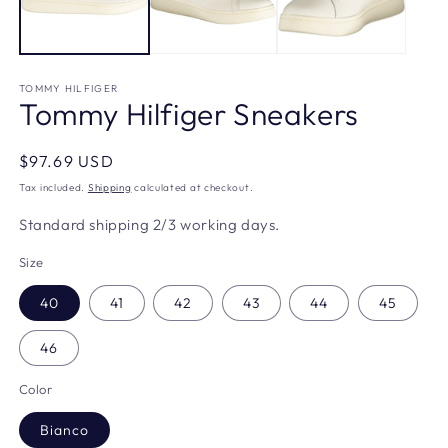
TOMMY HILFIGER
Tommy Hilfiger Sneakers
Regular
$97.69 USD
price
Tax included.
Shipping
calculated at checkout.
Standard shipping 2/3 working days.
Size
40
41
42
43
44
45
46
Color
Bianco