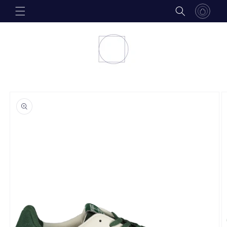
Skip to
content
Skip to
product
information