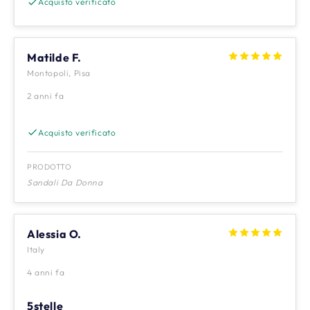
Acquisto verificato
Matilde F.
Montopoli, Pisa
2 anni fa
Acquisto verificato
PRODOTTO
Sandali Da Donna
Alessia O.
Italy
4 anni fa
5stelle