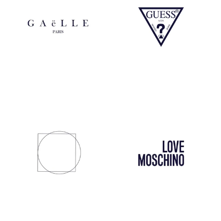
Gaelle
Guess
Mem39
Love Moschino