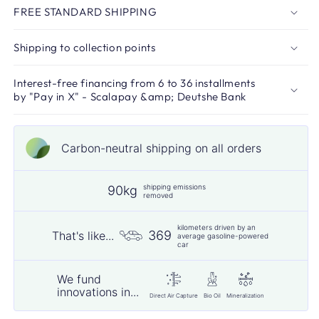
FREE STANDARD SHIPPING
Shipping to collection points
Interest-free financing from 6 to 36 installments
by "Pay in X" - Scalapay &amp; Deutshe Bank
Carbon-neutral shipping on all orders
shipping emissions
90kg
removed
kilometers driven by an
369
That's like...
average gasoline-powered
car
We fund
innovations in...
Direct Air Capture
Bio Oil
Mineralization