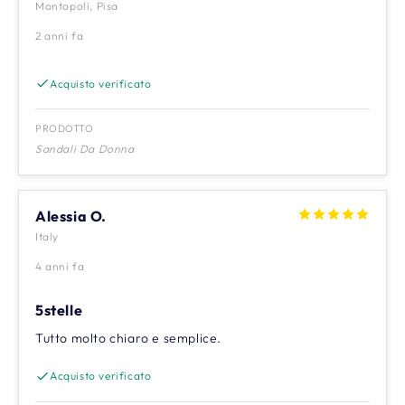
Montopoli, Pisa
2 anni fa
Acquisto verificato
PRODOTTO
Sandali Da Donna
Alessia O.
Italy
4 anni fa
5stelle
Tutto molto chiaro e semplice.
Acquisto verificato