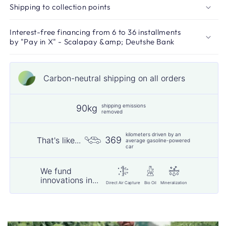
Shipping to collection points
Interest-free financing from 6 to 36 installments
by "Pay in X" - Scalapay &amp; Deutshe Bank
Carbon-neutral shipping on all orders
shipping emissions
90kg
removed
kilometers driven by an
369
That's like...
average gasoline-powered
car
We fund
innovations in...
Direct Air Capture
Bio Oil
Mineralization