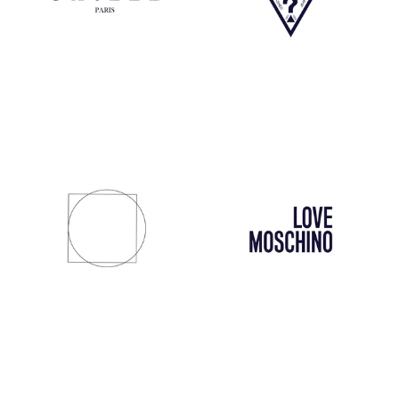
Gaelle
Guess
Mem39
Love Moschino