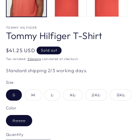
TOMMY HILFIGER
Tommy Hilfiger T-Shirt
Regular
$41.25 USD
Sold out
price
Tax included.
Shipping
calculated at checkout.
Standard shipping 2/3 working days.
Size
Variant
Variant
Variant
Variant
Variant
Varian
S
M
L
XL
2XL
3XL
sold
sold
sold
sold
sold
sold
out
out
out
out
out
out
or
or
or
or
or
or
Color
unavailable
unavailable
unavailable
unavailable
unavailable
unavai
Variant
Rosso
sold
out
or
Quantity
unavailable