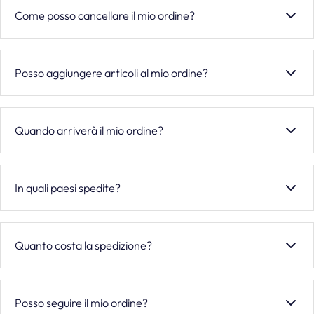
attività fraudolenta, articoli non disponibili, pagamento
Come posso cancellare il mio ordine?
rifiutato. Riceverai sempre una comunicazione via e-mail.
Contattaci immediatamente a info@mem39.com. Se
l'ordine è già in lavorazione, verrà spedito e potrai
Posso aggiungere articoli al mio ordine?
restituirlo entro 14 giorni dalla ricezione.
Una volta avviata l'elaborazione, non è possibile modificare
l'ordine. Ti invitiamo a effettuare un nuovo ordine per
Quando arriverà il mio ordine?
articoli aggiuntivi.
Spedizione standard: 2-5 giorni lavorativi. Contrassegno o
destinazioni estere: 10-15 giorni lavorativi. Contattaci a
In quali paesi spedite?
info@mem39.com per verifiche.
Spediamo in tutta Europa, Canada, Stati Uniti, Australia e
Nuova Zelanda. Per destinazioni specifiche, contattaci.
Quanto costa la spedizione?
Spedizione gratuita per ordini superiori a €20. Per
contrassegno, i costi variano in base a peso e destinazione,
Posso seguire il mio ordine?