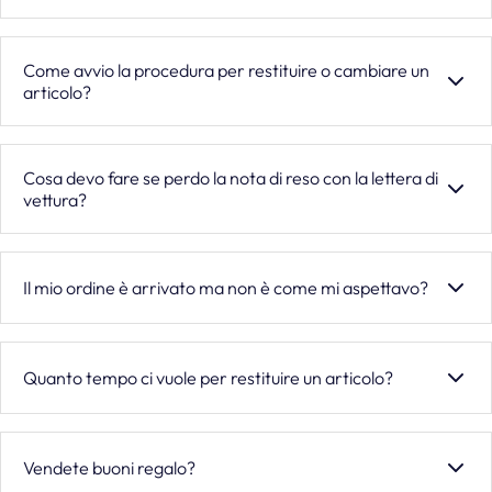
visibili durante il checkout.
Sì, teniamo aggiornati i nostri clienti in ogni fase del
Come avvio la procedura per restituire o cambiare un
processo: dalla conferma dell'ordine, alla spedizione, fino
articolo?
alla consegna. Nell'e-mail di conferma della spedizione
troverai un codice di tracciamento che ti permetterà di
monitorare in tempo reale lo stato di avanzamento del tuo
Accettiamo resi e cambi entro 14 giorni dalla data di
pacco.
Cosa devo fare se perdo la nota di reso con la lettera di
ricezione del prodotto, a condizione che l'articolo sia
vettura?
integro, non utilizzato e restituito nella confezione originale
completa di cartellini ed etichette. Per avviare la
procedura, contatta il nostro servizio clienti all'indirizzo
Le note di reso vengono inviate via e-mail: ti basterà
info@mem39.com entro il termine previsto. Verificata
cercare il messaggio nella tua casella di posta e stamparne
Il mio ordine è arrivato ma non è come mi aspettavo?
l'idoneità del reso, ti invieremo via e-mail una nota di reso
una nuova copia. Se non riesci a individuare l'e-mail,
con lettera di vettura da stampare e allegare alla
contattaci a info@mem39.com e provvederemo a inviartela
Nel caso in cui il prodotto ricevuto risulti danneggiato o
confezione. Provvederemo inoltre a organizzare il ritiro del
nuovamente in tempi brevi.
difettoso, ti chiediamo di fotografare l'articolo e di inviare
Quanto tempo ci vuole per restituire un articolo?
collo direttamente presso il tuo indirizzo tramite corriere,
le immagini insieme ai dettagli del problema al nostro
senza alcun pensiero da parte tua.
servizio clienti all'indirizzo info@mem39.com.
I tempi di reso dipendono dal corriere e dal metodo di
Risponderemo entro 48 ore per trovare la soluzione più
spedizione scelto. Una volta ricevuto il pacco presso il
Vendete buoni regalo?
adeguata. Se invece il prodotto non dovesse soddisfare le
nostro magazzino, ti invieremo una conferma via e-mail. Il