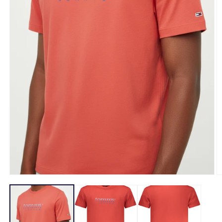
Open
O
media
m
1
2
in
in
modal
m