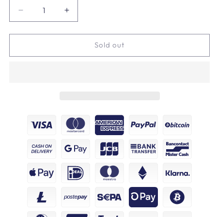
Decrease
Increase
quantity
quantity
for
for
Tommy
Tommy
Sold out
Hilfiger
Hilfiger
T-
T-
Shirt
Shirt