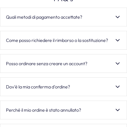
Quali metodi di pagamento accettate?
Accettiamo carte di credito e debito (VISA, Mastercard,
American Express, Maestro), wallet digitali (Apple Pay,
Come posso richiedere il rimborso o la sostituzione?
Google Pay, PayPal, Satispay), pagamenti rateali
(Scalapay, Klarna), bonifico bancario e pagamento alla
Hai diritto di recesso entro 14 giorni dalla ricezione. Invia
consegna.
una e-mail a info@mem39.com con numero d'ordine e
Posso ordinare senza creare un account?
prodotto. Lo storno verrà elaborato entro 1-2 giorni
lavorativi.
Sì, puoi ordinare come ospite. Tuttavia, creare un account
ti permette di accedere alla cronologia ordini e salvare i
Dov'è la mia conferma d'ordine?
dati di pagamento per acquisti futuri.
La conferma viene inviata automaticamente via e-mail. Se
non la ricevi entro 24 ore, controlla la cartella spam o
Perché il mio ordine è stato annullato?
contattaci a info@mem39.com.
Possibili motivi: cancellazione richiesta dal cliente, sospetta