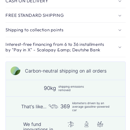
CASH ON DELIVERY
FREE STANDARD SHIPPING
Shipping to collection points
Interest-free financing from 6 to 36 installments
by "Pay in X" - Scalapay &amp; Deutshe Bank
Carbon-neutral shipping on all orders
shipping emissions
90kg
removed
kilometers driven by an
369
That's like...
average gasoline-powered
car
We fund
innovations in...