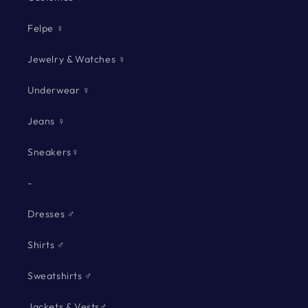
Felpe ♀
Jewelry & Watches ♀
Underwear ♀
Jeans ♀
Sneakers♀
-
Dresses ♂
Shirts ♂
Sweatshirts ♂
Jackets & Vests♂