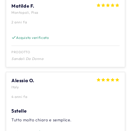
Matilde F.
Montopoli, Pisa
2 anni fa
Acquisto verificato
PRODOTTO
Sandali Da Donna
Alessia O.
Italy
4 anni fa
5stelle
Tutto molto chiaro e semplice.