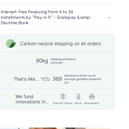
Interest-free financing from 6 to 36
installments by "Pay in X" - Scalapay &amp;
Deutshe Bank
Carbon-neutral shipping on all orders
shipping emissions
90kg
removed
kilometers driven by an
369
That's like...
average gasoline-powered
car
We fund
innovations in...
Direct Air Capture
Bio Oil
Mineralization