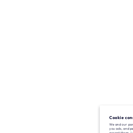
Cookie con
We and our par
you ads, and pe
accept them. L