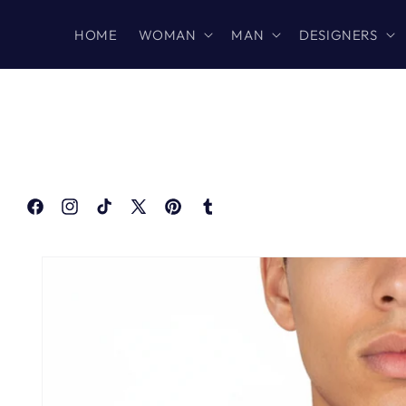
Skip to
content
HOME
WOMAN
MAN
DESIGNERS
Facebook
Instagram
TikTok
X
Pinterest
Tumblr
(Twitter)
Skip to
product
information