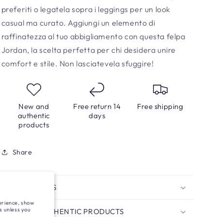
preferiti o legatela sopra i leggings per un look
casual ma curato. Aggiungi un elemento di
raffinatezza al tuo abbigliamento con questa felpa
Jordan, la scelta perfetta per chi desidera unire
comfort e stile. Non lasciatevela sfuggire!
New and
Free return 14
Free shipping
authentic
days
products
Share
FREE RETURNS
perience, show
s unless you
NEW AND AUTHENTIC PRODUCTS