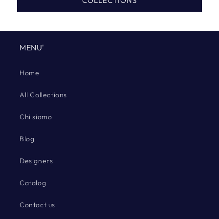
COLLECTIONS
ideale per chi ama il design e l'arredamento di qualità!
MENU'
Home
All Collections
Chi siamo
Blog
Designers
Catalog
Contact us