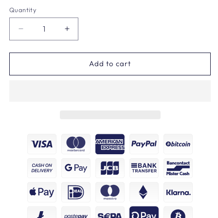
Quantity
Decrease
Increase
quantity
quantity
for
for
Norway
Norway
Add to cart
1963
1963
Giubbotti
Giubbotti
E
E
Giacche
Giacche