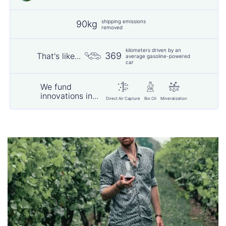
shipping emissions
90kg
removed
kilometers driven by an
369
That's like...
average gasoline-powered
car
We fund
innovations in...
Direct Air Capture
Bio Oil
Mineralization