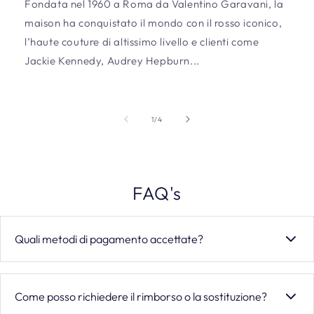
Fondata nel 1960 a Roma da Valentino Garavani, la
maison ha conquistato il mondo con il rosso iconico,
l’haute couture di altissimo livello e clienti come
Jackie Kennedy, Audrey Hepburn...
of
1
/
4
FAQ's
Quali metodi di pagamento accettate?
Accettiamo carte di credito e debito (VISA, Mastercard,
American Express, Maestro), wallet digitali (Apple Pay,
Come posso richiedere il rimborso o la sostituzione?
Google Pay, PayPal, Satispay), pagamenti rateali