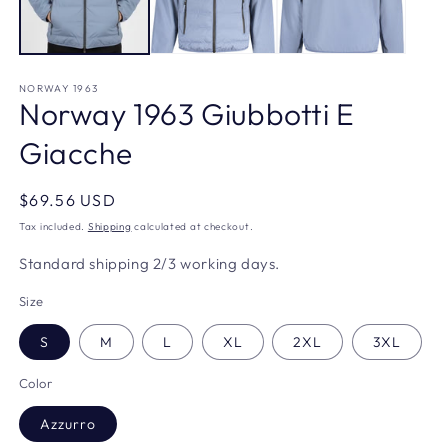
NORWAY 1963
Norway 1963 Giubbotti E
Giacche
Regular
$69.56 USD
price
Tax included.
Shipping
calculated at checkout.
Standard shipping 2/3 working days.
Size
S
M
L
XL
2XL
3XL
Color
Azzurro